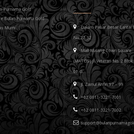
lan Purnama Gold
e Bulan Purnama Gold
Dalam Pasar Besar Lantai 
s Murni
No.27-32
Mall Malang Town Square
(MATOS) Jl. Veteran No. 2 Blok
01-G.
Jl. Zainul Arifin 97 – 99
+62 0811-3221-7001
+62 0811-3221-7002
support@bulanpurnamagol